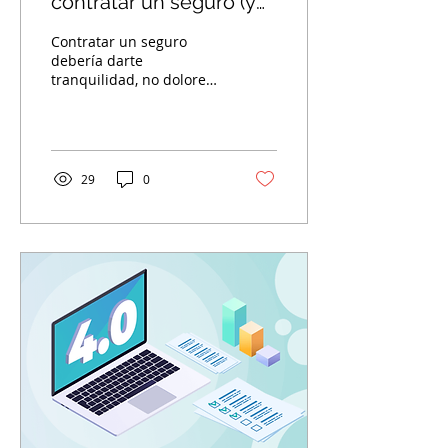
contratar un seguro (y
cómo evitarlos)
Contratar un seguro
debería darte
tranquilidad, no dolores
de cabeza. Pero muchas
personas cometen
errores que luego les
cuestan tiempo,...
29
0