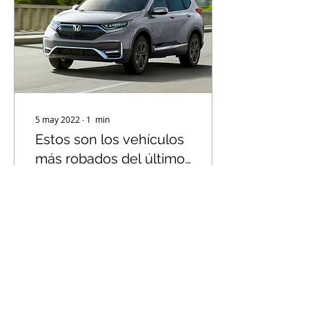
5 may 2022
∙
1
min
Estos son los vehículos
más robados del último
año en México
De acuerdo con el último
reporte de cifras de robo
de vehículos asegurados,
emitido por la Asociación
Mexicana de
Instituciones de...
15
0