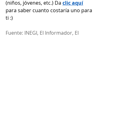
(niños, jóvenes, etc.) Da 
clic aquí
para saber cuanto costaría uno para 
ti :)
Fuente: INEGI, El Informador, El 
Economista, Unsplash, Plan Seguro
seguros
salud
adultos mayores
mayores
tercera edad
salud tercera edad
salud adultos mayores
plan seguro
abuelos
Entradas recientes
Ver todo